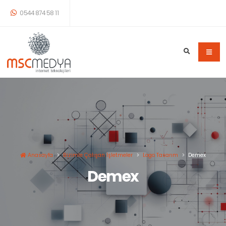
0544 874 58 11
Anasayfa
Bizimle Çalışan İşletmeler
Logo Tasarım
Demex
Demex